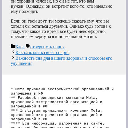
он хороший человек, но он не тот, кто вам
нужен. Однажды он встретит кого-то, кто идеально
ему подходит.
Если он твой друг, ты можешь сказать ему, что вы
хотели бы остаться друзьями. Однако будь готова к
тому, что какое-то время все будет некомфортно,
прежде чем вернуться к нормальной жизни.
Рубрики
Метки
Блог
отвергнуть парня
Как разозлить своего парня
Важность сна для вашего здоровья и способы его
улучшения
* Meta признана экстремистской организацией и 
запрещена в РФ
** Facebook принадлежит компании Meta, 
признанной экстремистской организацией и 
запрещенной в РФ
*** Instagram принадлежит компании Meta, 
признанной экстремистской организацией и 
запрещенной в РФ 
**** Вся информация, изложенная на сайте, 
носит сугубо рекомендательный характер и не 