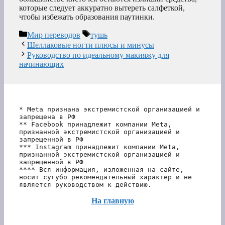
которые следует аккуратно вытереть салфеткой,
чтобы избежать образования паутинки.
Рубрики
Метки
Мир переводов
тушь
Шеллаковые ногти плюсы и минусы
Руководство по идеальному макияжу для
начинающих
* Meta признана экстремистской организацией и 
запрещена в РФ
** Facebook принадлежит компании Meta, 
признанной экстремистской организацией и 
запрещенной в РФ
*** Instagram принадлежит компании Meta, 
признанной экстремистской организацией и 
запрещенной в РФ 
**** Вся информация, изложенная на сайте, 
носит сугубо рекомендательный характер и не 
является руководством к действию.
На главную