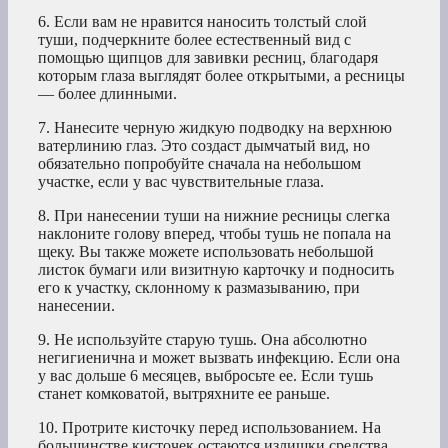
6. Если вам не нравится наносить толстый слой
туши, подчеркните более естественный вид с
помощью щипцов для завивки ресниц, благодаря
которым глаза выглядят более открытыми, а ресницы
— более длинными.
7. Нанесите черную жидкую подводку на верхнюю
ватерлинию глаз. Это создаст дымчатый вид, но
обязательно попробуйте сначала на небольшом
участке, если у вас чувствительные глаза.
8. При нанесении туши на нижние ресницы слегка
наклоните голову вперед, чтобы тушь не попала на
щеку. Вы также можете использовать небольшой
листок бумаги или визитную карточку и подносить
его к участку, склонному к размазыванию, при
нанесении.
9. Не используйте старую тушь. Она абсолютно
негигиенична и может вызвать инфекцию. Если она
у вас дольше 6 месяцев, выбросьте ее. Если тушь
станет комковатой, вытряхните ее раньше.
10. Протрите кисточку перед использованием. На
большинстве кисточек остаются излишки средства,