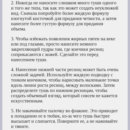
2. Никогда не наносите слишком много туши одного
и того же типа, так как это может создать неуклюжий
вид. Сначала попробуйте более жидкую формулу
изогнутой кисточкой для придания четкости, а затем
нанесите более густую формулу для придания
объема.
3. Чтобы избежать появления жирных пятен на веке
или под глазами, просто нанесите немного
закрепляющей пудры там, где кончики ресниц
соприкасаются с кожей. Сделайте это перед
нанесением туши.
4. Нанесение нижней части ресниц может быть очень
сложной задачей. Используйте жидкую подводку с
тонким кончиком, чтобы нарисовать маленькие точки
вдоль линии роста ресниц, между волосками. Затем
распределите тушь по нижним ресницам, чтобы
создать объемный взгляд, который совсем не кажется
искусственным.
5. Не накачивайте палочку во флаконе. Это приводит
к попаданию ее в тюбик, из-за чего тушь быстрее
высыхает и слипается. Поверните ее, а не нажимайте
и тяните.