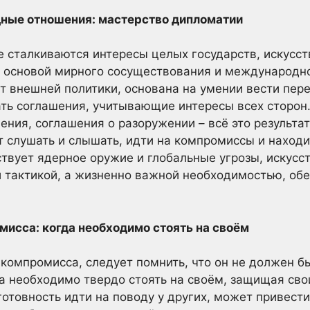
ные отношения: мастерство дипломатии
е сталкиваются интересы целых государств, искусс
я основой мирного сосуществования и международно
т внешней политики, основана на умении вести пере
ать соглашения, учитывающие интересы всех сторо
ения, соглашения о разоружении – всё это результа
т слушать и слышать, идти на компромиссы и наход
ствует ядерное оружие и глобальные угрозы, искус
й тактикой, а жизненно важной необходимостью, об
мисса: когда необходимо стоять на своём
компромисса, следует помнить, что он не должен б
а необходимо твердо стоять на своём, защищая сво
готовность идти на поводу у других, может привести