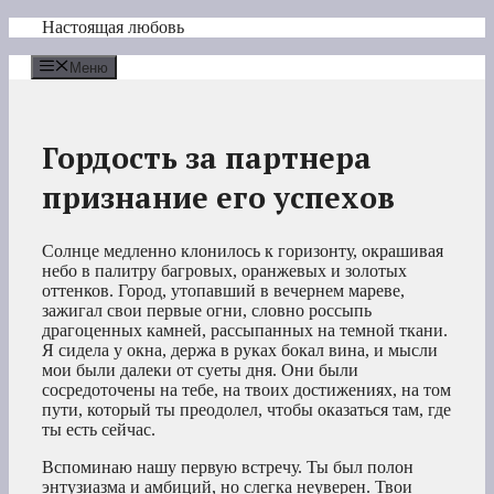
Перейти
Настоящая любовь
к
содержимому
Меню
Гордость за партнера
признание его успехов
Солнце медленно клонилось к горизонту, окрашивая
небо в палитру багровых, оранжевых и золотых
оттенков. Город, утопавший в вечернем мареве,
зажигал свои первые огни, словно россыпь
драгоценных камней, рассыпанных на темной ткани.
Я сидела у окна, держа в руках бокал вина, и мысли
мои были далеки от суеты дня. Они были
сосредоточены на тебе, на твоих достижениях, на том
пути, который ты преодолел, чтобы оказаться там, где
ты есть сейчас.
Вспоминаю нашу первую встречу. Ты был полон
энтузиазма и амбиций, но слегка неуверен. Твои