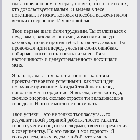
глаза горели огнем, и я сразу поняла, что ты не из тех,
кто довольствуется малым. Я видела в тебе
потенциал, ту искру, которая способна разжечь пламя
великих свершений. И я не ошиблась.
Твои первые шаги были трудными. Ты сталкивался с
неудачами, разочарованиями, моментами, когда
казалось, что все против тебя. Но ты не сдавался. Ты
продолжал идти вперед, учась на своих ошибках,
набираясь опыта и становясь сильнее. Твоя
настойчивость и целеустремленность восхищали
меня.
Я наблюдала за тем, как ты растешь, как твои
проекты становятся успешными, как твои идеи
получают признание. Каждый твой шаг вперед
наполнял меня гордостью. Я видела, сколько труда,
сколько энергии, сколько страсти ты вкладываешь в
свое дело. И это не могло не восхищать.
Твои успехи – это не только твоя заслуга. Это
результат твоей усердной работы, твоего таланта,
твоего умения общаться с людьми, твоего стремления
к совершенству. Но это также и моя гордость. Я
горжусь тем, что я рядом с тобой, что я могу