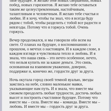
твое будущее. Я желаю тебе новых свершений, новых
побед, новых горизонтов. Я желаю тебе оставаться
таким же целеустремленным, настойчивым,
талантливым и человечным. Я желаю тебе счастья и
любви. И я хочу, чтобы ты знал, что я всегда буду
рядом с тобой, чтобы разделить с тобой все радости и
невзгоды. Потому что я горжусь тобой. Очень
горжусь.
Вечер продолжался, и мы говорили обо всем на
свете. О планах на будущее, о воспоминаниях о
прошлом, о мечтах о настоящем. И в каждом слове, в
каждом взгляде я чувствовала тепло и любовь. И я
знала, что наша связь – это нечто особенное, нечто,
что нельзя купить ни за какие деньги. Это связь,
основанная на взаимном уважении, доверии,
поддержке и, конечно же, гордости друг за друга.
Ночь окутала город своей темной вуалью, звезды
зажглись на небе, словно маленькие маяки,
указывающие нам путь. И я знала, что вместе мы
сможем преодолеть любые трудности, достичь любых
высот и построить счастливое будущее. Потому что
вместе мы – сила. Вместе мы – команда. Вместе мы –
любовь. И вместе мы – гордость друг за друга.