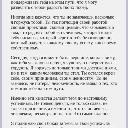
поддерживать тебя на этом пути, что я могу
разделить с тобой радость твоих побед.
Иногда мне кажется, что ты не замечаешь, насколько
я горжусь тобой. Ты так поглощен своей работой,
своими проектами, своими целями, что забываешь о
том, что рядом с тобой есть человек, который видит
тебя насквозь, который верит в тебя безоговорочно,
который радуется каждому твоему успеху, как своему
собственному.
Сегодня, когда я вижу тебя на вершине, когда я вижу,
как тебя уважают и ценят, я чувствую невероятную
гордость. Я горжусь не только твоими достижениями,
но и тем, каким человеком ты стал. Ты остался верен
себе, своим принципам, своим ценностям. Ты не
зазнался, не потерял человечность, не забыл о тех, кто
помогал тебе на этом пути.
Именно эти качества делают тебя по-настоящему
успешным. Не только деньги, не только слава, не
только признание, а именно то, что ты остаешься
человеком, несмотря ни на что. Это самое главное.
Я поднимаю свой бокал за тебя, за твои успехи, за