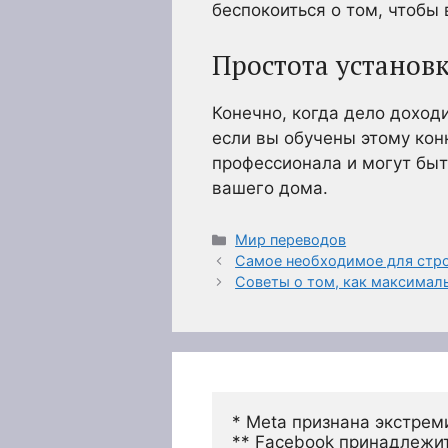
беспокоиться о том, чтобы
Простота установ
Конечно, когда дело доход
если вы обучены этому кон
профессионала и могут быт
вашего дома.
Рубрики
Мир переводов
Самое необходимое для стр
Советы о том, как максимал
* Meta признана экстрем
** Facebook принадлежит