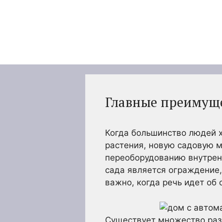
Перейти
к
содержимому
Главные преимущ
Когда большинство людей х
растения, новую садовую м
переоборудованию внутренн
сада является ограждение, 
важно, когда речь идет об 
Существует множество разл