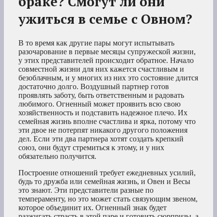
браке? Смогут ли они
ужиться в семье с Овном?
В то время как другие пары могут испытывать
разочарование в первые месяцы супружеской жизни,
у этих представителей происходит обратное. Начало
совместной жизни для них кажется счастливым и
безоблачным, и у многих из них это состояние длится
достаточно долго. Воздушный партнер готов
проявлять заботу, быть ответственным и радовать
любимого. Огненный может проявить всю свою
хозяйственность и подставить надежное плечо. Их
семейная жизнь вполне счастлива и ярка, потому что
эти двое не потерпят никакого другого положения
дел. Если эти два партнера хотят создать крепкий
союз, они будут стремиться к этому, и у них
обязательно получится.
Построение отношений требует ежедневных усилий,
будь то дружба или семейная жизнь, и Овен и Весы
это знают. Эти представители разные по
темпераменту, но это может стать связующим звеном,
которое объединит их. Огненный знак будет
разжигать страсть в этой паре и готовить сюрпризы, а