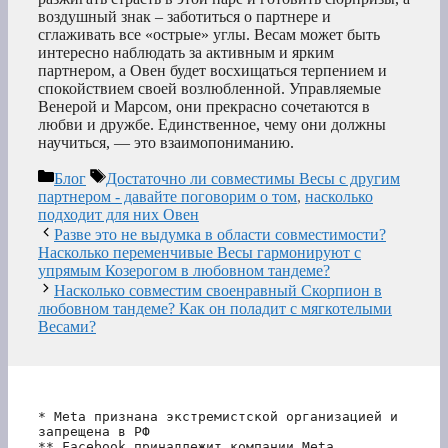
воздушный знак – заботиться о партнере и
сглаживать все «острые» углы. Весам может быть
интересно наблюдать за активным и ярким
партнером, а Овен будет восхищаться терпением и
спокойствием своей возлюбленной. Управляемые
Венерой и Марсом, они прекрасно сочетаются в
любви и дружбе. Единственное, чему они должны
научиться, — это взаимопониманию.
Рубрики
Метки
Блог
Достаточно ли совместимы Весы с другим
партнером - давайте поговорим о том
,
насколько
подходит для них Овен
Разве это не выдумка в области совместимости?
Насколько переменчивые Весы гармонируют с
упрямым Козерогом в любовном тандеме?
Насколько совместим своенравный Скорпион в
любовном тандеме? Как он поладит с мягкотелыми
Весами?
* Meta признана экстремистской организацией и 
запрещена в РФ
** Facebook принадлежит компании Meta, 