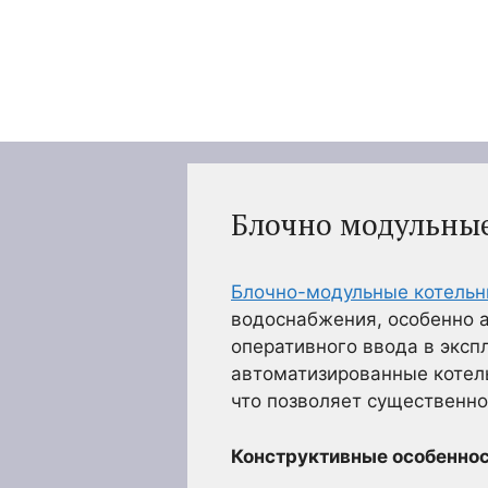
Перейти
к
содержимому
Блочно модульные
Блочно-модульные котель
водоснабжения, особенно 
оперативного ввода в экс
автоматизированные котель
что позволяет существенно
Конструктивные особеннос