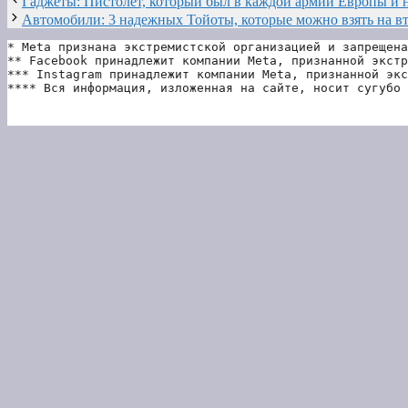
Гаджеты: Пистолет, который был в каждой армии Европы и н
Автомобили: 3 надежных Тойоты, которые можно взять на в
* Meta признана экстремистской организацией и запрещена
** Facebook принадлежит компании Meta, признанной экстр
*** Instagram принадлежит компании Meta, признанной экс
**** Вся информация, изложенная на сайте, носит сугубо 