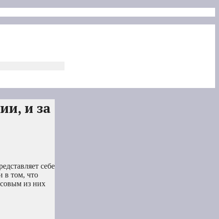
ии, и за
редставляет себе
 в том, что
ссовым из них