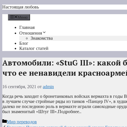
Перейти
Настоящая любовь
к
содержимому
Меню
Главная
Отношения
Знакомства
Блог
Каталог статей
Автомобили: «StuG III»: какой 
что ее ненавидели красноарм
16 сентября, 2021
от
admin
Когда речь заходит о бронетанковых войсках вермахта в годы 
в лучшем случае стройные ряды из танков «Панцер IV», в худш
далеко не последнюю роль в вермахте играли самоходные оруд
был знаменитый «Штуг III».Подробнее..
Рубрики
Мир переводов