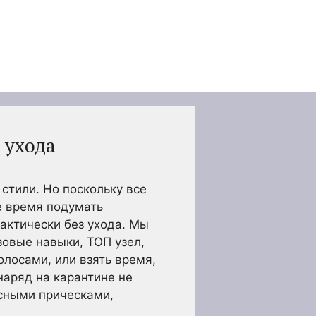
 ухода
стили. Но поскольку все
е время подумать
актически без ухода. Мы
зовые навыки, Т
ОП узел,
лосами, или взять время,
наряд на карантине не
ссными прическами,