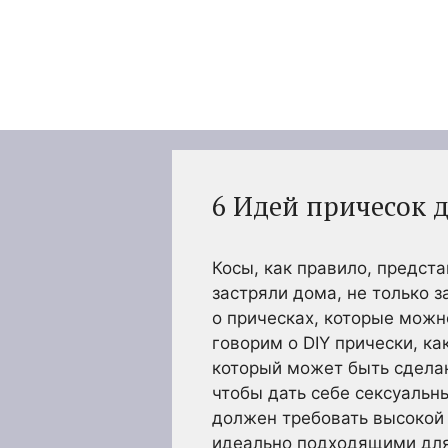
Перейти
к
содержимому
6 Идей причесок д
Косы, как правило, предст
застряли дома, не только 
о прическах, которые можн
говорим о DIY прически, ка
который может быть сделан
чтобы дать себе сексуальн
должен требовать высокой
идеально подходящими для