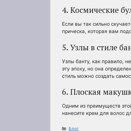
4. Космические б
Если вы так сильно скучае
прическа, которая вам под
5. Узлы в стиле ба
Узлы банту, как правило, н
эту эпоху, но она определе
стиль можно создать самос
6. Плоская макуш
Одним из преимуществ этой
нанесите крем для волос д
Рубрики
Блог