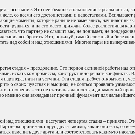
дия – осознание. Это неизбежное столкновение с реальностью, к
ом деле, со всеми его достоинствами и недостатками. Всплывают 
жающие моменты, которые раньше не замечались, начинают вызы
сти, рушится, и на его место приходит более реалистичная кар
казаться, что партнер не слышит вас, не понимает, не поддержив
 желания все бросить. Это, пожалуй, самый сложный и болезнен
отать над собой и над отношениями. Многие пары не выдержива
 третья стадия – преодоление. Это период активной работы над 
атками, искать компромиссы, конструктивно решать конфликты. 
 партнера, идти на уступки. Эта стадия требует открытости, чес
рить о своих чувствах и эмоциях, не бояться проявлять уязвимос
что отношения – это не статичная данность, а динамичный проц
 но именно она закладывает прочный фундамент для дальнейшего
той над отношениями, наступает четвертая стадия – принятие. Э
 Партнеры принимают друг друга такими, какие они есть, со все
аться изменить друг друга или соответствовать каким-то идеал