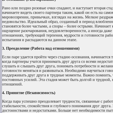
Рано или поздно розовые очки спадают, и наступает вторая ста
начинаете видеть своего партнера таким, какой он есть на сам
мировоззрении, привычках, взглядах на жизнь. Мелкие раздра
недовольство. Идеальный образ, созданный в период влюбленно
становятся более частыми, а споры – более острыми. Начинает 
ощущение разочарования, неудовлетворенности, а иногда даже
отношениях, требующий терпения, мудрости и готовности раб
испытания и распадаются на данном этапе.
3. Преодоление (Работа над отношениями)
Если паре удается пройти через стадию осознания, начинается
когда партнеры учатся принимать друг друга со всеми недост
слушать и слышать друг друга, понимать потребности и желания
готовности меняться и развиваться. Необходимо научиться гово
поддерживать друг друга в трудные моменты. Важно помнить, 
постоянных усилий. Эта стадия может быть долгой и трудной,
отношений.
4. Принятие (Независимость)
Когда пара успешно преодолевает трудности, связанные с рабо
стабильности, спокойствия и глубокого понимания друг друга.
достоинствами и недостатками. Больше нет необходимости пыт