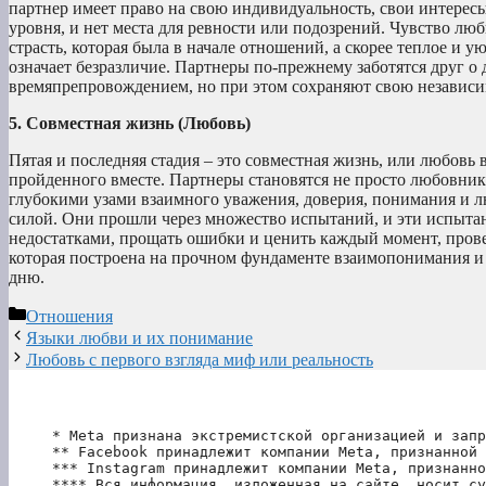
партнер имеет право на свою индивидуальность, свои интерес
уровня, и нет места для ревности или подозрений. Чувство люб
страсть, которая была в начале отношений, а скорее теплое и 
означает безразличие. Партнеры по-прежнему заботятся друг 
времяпрепровождением, но при этом сохраняют свою независим
5. Совместная жизнь (Любовь)
Пятая и последняя стадия – это совместная жизнь, или любовь 
пройденного вместе. Партнеры становятся не просто любовни
глубокими узами взаимного уважения, доверия, понимания и 
силой. Они прошли через множество испытаний, и эти испытан
недостатками, прощать ошибки и ценить каждый момент, прове
которая построена на прочном фундаменте взаимопонимания и 
дню.
Рубрики
Отношения
Языки любви и их понимание
Любовь с первого взгляда миф или реальность
* Meta признана экстремистской организацией и запр
** Facebook принадлежит компании Meta, признанной 
*** Instagram принадлежит компании Meta, признанно
**** Вся информация, изложенная на сайте, носит су