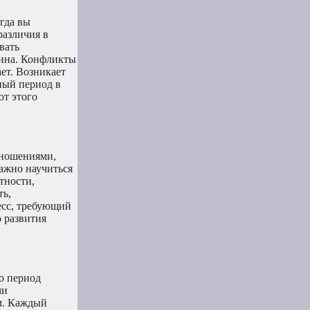
огда вы
различия в
вать
тина. Конфликты
ает. Возникает
ный период в
ют этого
отношениями,
Важно научиться
тности,
ть,
есс, требующий
 развития
то период
ми
ам. Каждый