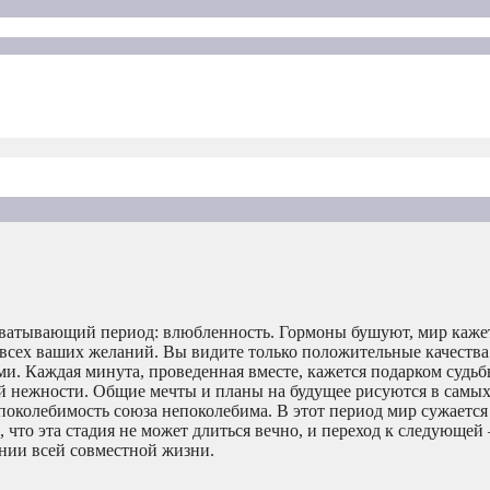
захватывающий период: влюбленность. Гормоны бушуют, мир каж
сех ваших желаний. Вы видите только положительные качества 
и. Каждая минута, проведенная вместе, кажется подарком судьб
ой нежности. Общие мечты и планы на будущее рисуются в самы
епоколебимость союза непоколебима. В этот период мир сужается
, что эта стадия не может длиться вечно, и переход к следующей
ении всей совместной жизни.