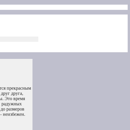
ется прекрасным
друг друга,
ы. Это время
х радужных
 до размеров
 – неизбежен.