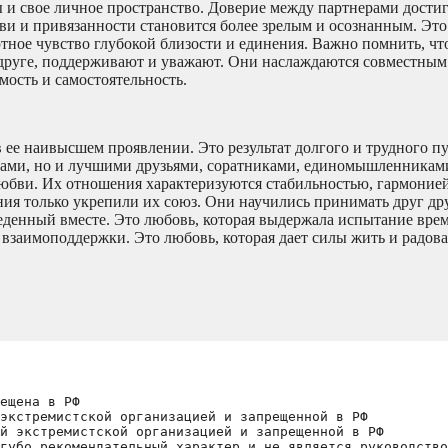
ы и свое личное пространство. Доверие между партнерами дости
ви и привязанности становится более зрелым и осознанным. Это 
уютное чувство глубокой близости и единения. Важно помнить, чт
о друге, поддерживают и уважают. Они наслаждаются совместным
ость и самостоятельность.
в ее наивысшем проявлении. Это результат долгого и трудного пу
ками, но и лучшими друзьями, соратниками, единомышленникам
любви. Их отношения характеризуются стабильностью, гармоние
ия только укрепили их союз. Они научились принимать друг дру
денный вместе. Это любовь, которая выдержала испытание врем
взаимоподдержки. Это любовь, которая дает силы жить и радов
ещена в РФ
экстремистской организацией и запрещенной в РФ
й экстремистской организацией и запрещенной в РФ 
губо рекомендательный характер и не является руководство