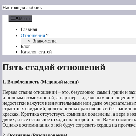
Перейти
Настоящая любовь
к
содержимому
Меню
Главная
Отношения
Знакомства
Блог
Каталог статей
Пять стадий отношений
1. Влюбленность (Медовый месяц)
Первая стадия отношений – это, безусловно, самый яркий и 
и полным возможностей, а партнер – идеальным воплощением в
недостатки кажутся незначительными или даже очаровательным
страстных свиданий, долгих ночных разговоров и безграничн
красках. Критика отсутствует, сомнения подавлены, а вера в н
двоих, и все остальное отходит на второй план. Важно помнить
Однако воспоминания о ней будут согревать сердца на протяж
2. Осознание (Разочарование)