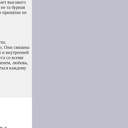
гает высокого
не та бурная
о принятие не
ти,
и. Они связаны
й и внутренней
га со всеми
енем, любовь,
аться каждому
м к 