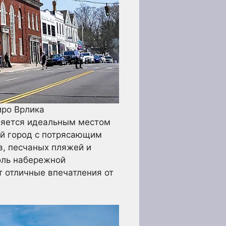
иро Врлика
вляется идеальным местом
ый город с потрясающим
, песчаных пляжей и
доль набережной
т отличные впечатления от