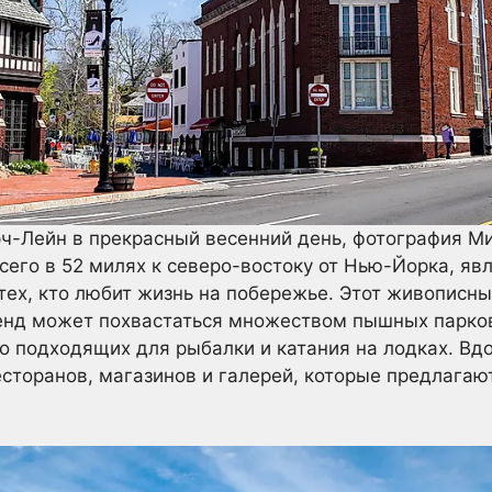
рч-Лейн в прекрасный весенний день, фотография М
сего в 52 милях к северо-востоку от Нью-Йорка, я
тех, кто любит жизнь на побережье. Этот живописн
енд может похвастаться множеством пышных парков
но подходящих для рыбалки и катания на лодках. В
торанов, магазинов и галерей, которые предлагаю