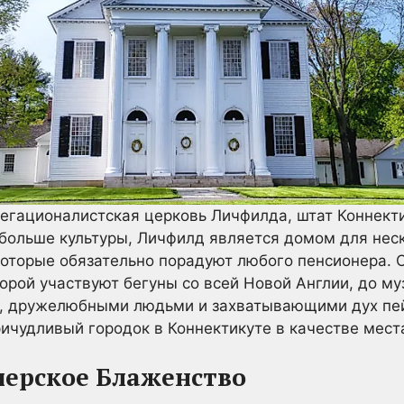
егационалистская церковь Личфилда, штат Коннект
 больше культуры, Личфилд является домом для нес
которые обязательно порадуют любого пенсионера.
орой участвуют бегуны со всей Новой Англии, до муз
й, дружелюбными людьми и захватывающими дух пе
ричудливый городок в Коннектикуте в качестве мест
мерское Блаженство