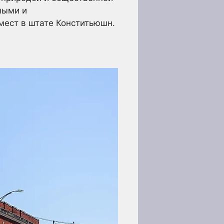
ными и
мест в штате Конститьюшн.