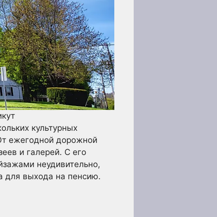
икут
кольких культурных
 От ежегодной дорожной
еев и галерей. С его
йзажами неудивительно,
а для выхода на пенсию.