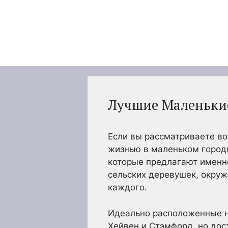
Перейти
к
содержимому
Лучшие Маленькие
Если вы рассматриваете во
жизнью в маленьком городке
которые предлагают именн
сельских деревушек, окруж
каждого.
Идеально расположенные не
Хейвен и Стэмфорд, но дос