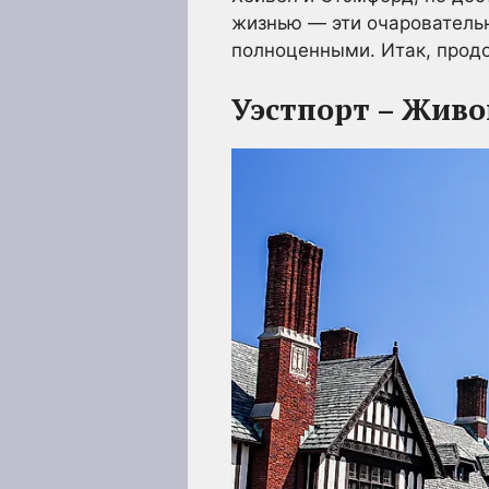
жизнью — эти очарователь
полноценными. Итак, продо
Уэстпорт – Жив