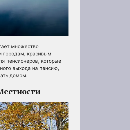
гает множество
м городам, красивым
ля пенсионеров, которые
нного выхода на пенсию,
вать домом.
Местности