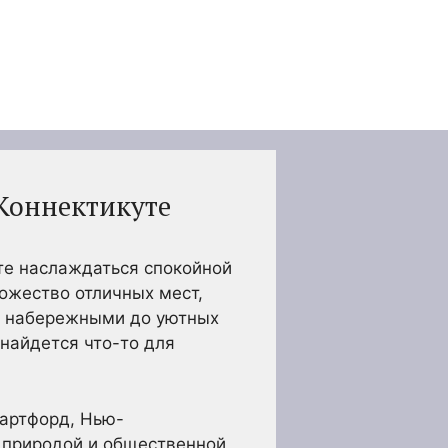
Коннектикуте
те наслаждаться спокойной
ножество отличных мест,
и набережными до уютных
найдется что-то для
Хартфорд, Нью-
с природой и общественной