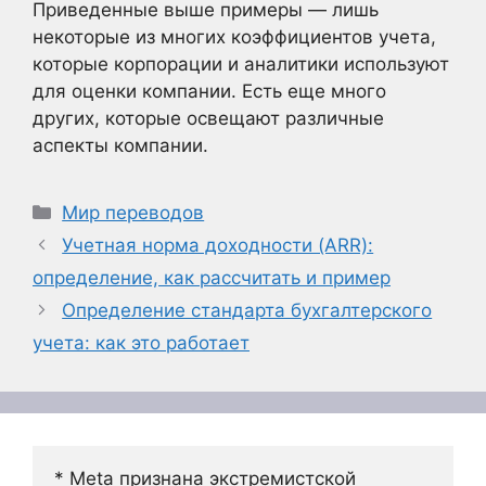
Приведенные выше примеры — лишь
некоторые из многих коэффициентов учета,
которые корпорации и аналитики используют
для оценки компании. Есть еще много
других, которые освещают различные
аспекты компании.
Рубрики
Мир переводов
Учетная норма доходности (ARR):
определение, как рассчитать и пример
Определение стандарта бухгалтерского
учета: как это работает
* Meta признана экстремистской 