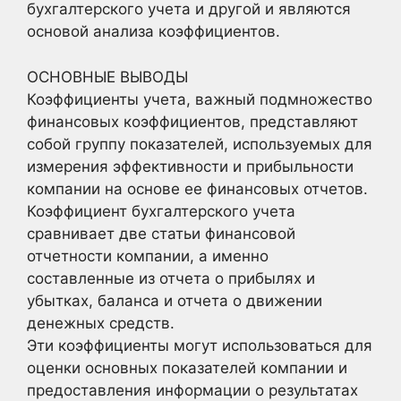
бухгалтерского учета и другой и являются
основой анализа коэффициентов.
ОСНОВНЫЕ ВЫВОДЫ
Коэффициенты учета, важный подмножество
финансовых коэффициентов, представляют
собой группу показателей, используемых для
измерения эффективности и прибыльности
компании на основе ее финансовых отчетов.
Коэффициент бухгалтерского учета
сравнивает две статьи финансовой
отчетности компании, а именно
составленные из отчета о прибылях и
убытках, баланса и отчета о движении
денежных средств.
Эти коэффициенты могут использоваться для
оценки основных показателей компании и
предоставления информации о результатах