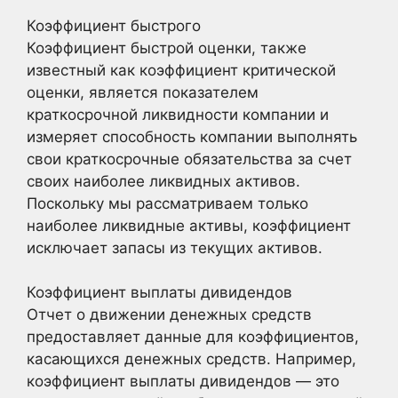
Коэффициент быстрого
Коэффициент быстрой оценки, также
известный как коэффициент критической
оценки, является показателем
краткосрочной ликвидности компании и
измеряет способность компании выполнять
свои краткосрочные обязательства за счет
своих наиболее ликвидных активов.
Поскольку мы рассматриваем только
наиболее ликвидные активы, коэффициент
исключает запасы из текущих активов.
Коэффициент выплаты дивидендов
Отчет о движении денежных средств
предоставляет данные для коэффициентов,
касающихся денежных средств. Например,
коэффициент выплаты дивидендов — это